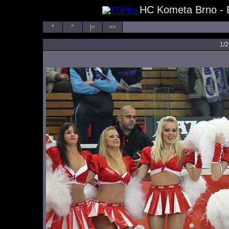
HC Kometa Brno - B
*
^
|<
<<
1/2