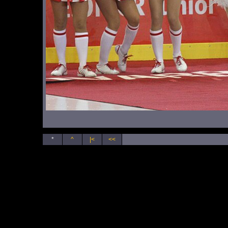
*
^
|<
<<