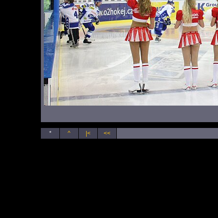
*
^
|<
<<