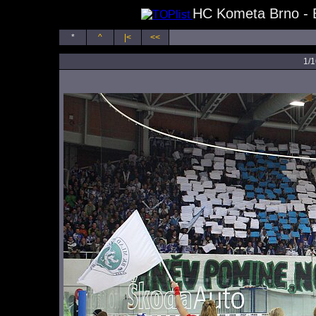
HC Kometa Brno - B
*
^
|<
<<
1/1