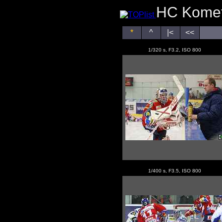
HC Kometa
*
^
|<
<<
1/320 s, F3.2, ISO 800
1/400 s, F3.5, ISO 800