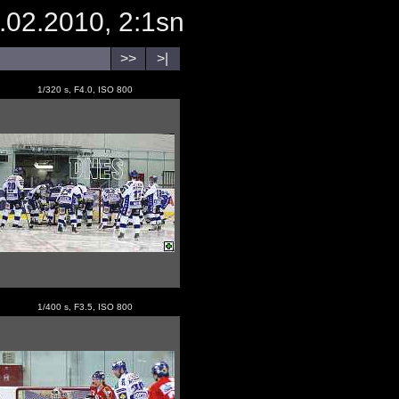
.02.2010, 2:1sn
>>
>|
1/320 s, F4.0, ISO 800
1/400 s, F3.5, ISO 800