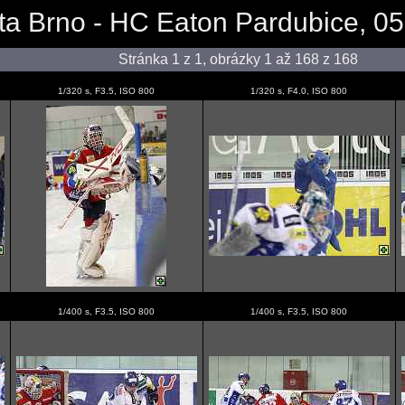
 Brno - HC Eaton Pardubice, 05
Stránka 1 z 1, obrázky 1 až 168 z 168
1/320 s, F3.5, ISO 800
1/320 s, F4.0, ISO 800
1/400 s, F3.5, ISO 800
1/400 s, F3.5, ISO 800