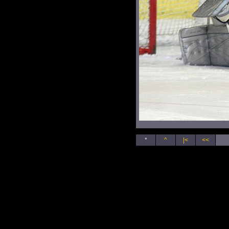
*
^
|<
<<