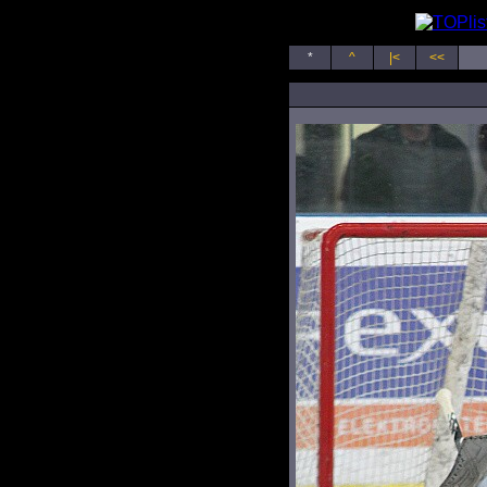
*
^
|<
<<