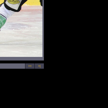
>>
>|