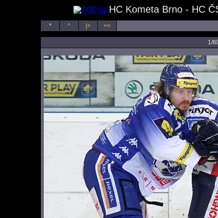
HC Kometa Brno - HC ČS
*
^
|<
<<
1/8