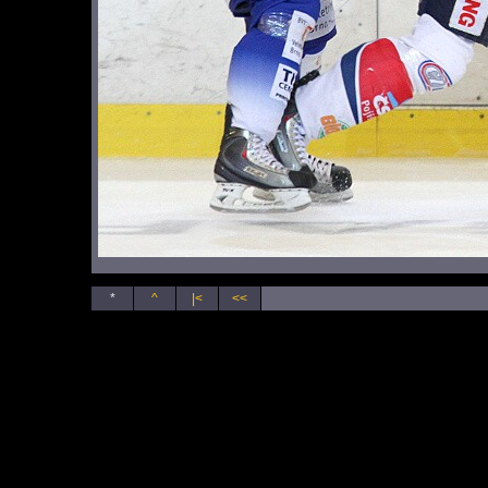
*
^
|<
<<