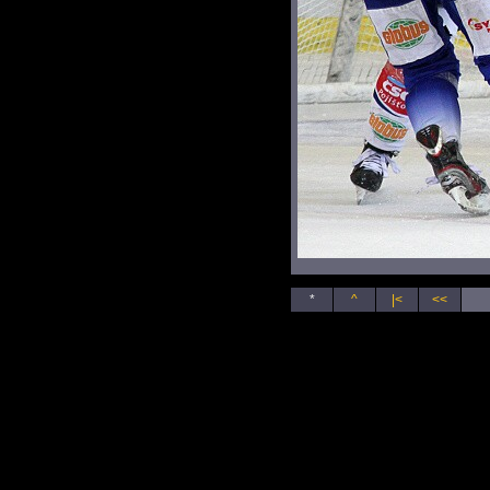
*
^
|<
<<