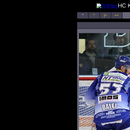
HC K
*
^
|<
<<