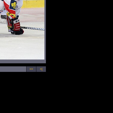
>>
>|