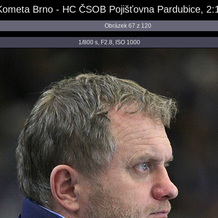
ometa Brno - HC ČSOB Pojišťovna Pardubice, 2:1
Obrázek 67 z 120
1/800 s, F2.8, ISO 1000