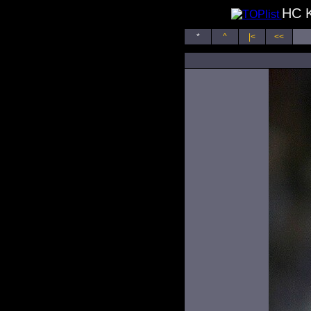
HC K
*
^
|<
<<