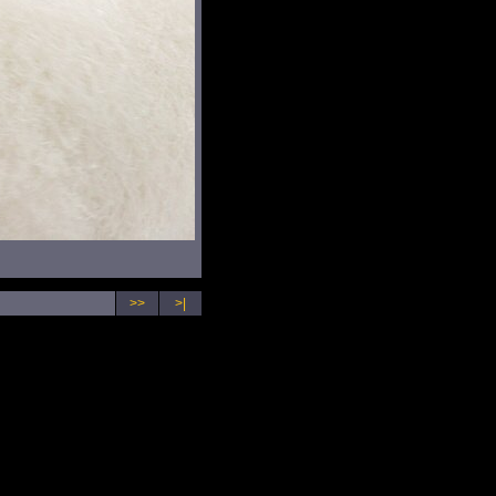
>>
>|