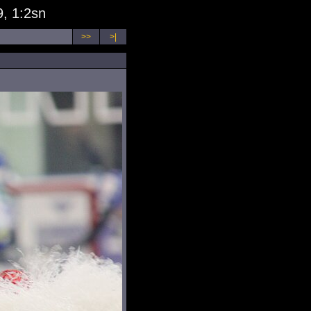
, 1:2sn
>>
>|