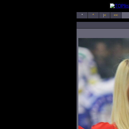
*
^
|<
<<