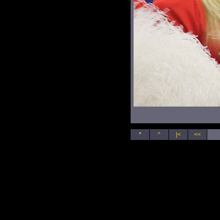
*
^
|<
<<