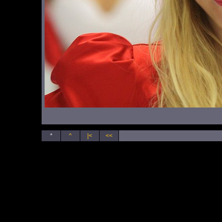
*
^
|<
<<