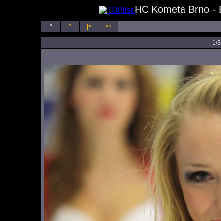
HC Kometa Brno - B
*
^
|<
<<
1/3