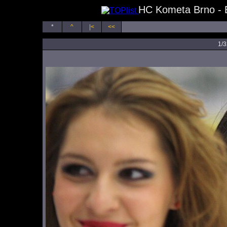
HC Kometa Brno - B
*
^
|<
<<
1/3