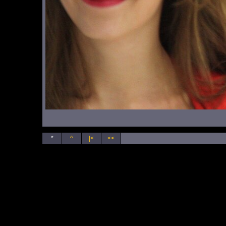
*
^
|<
<<