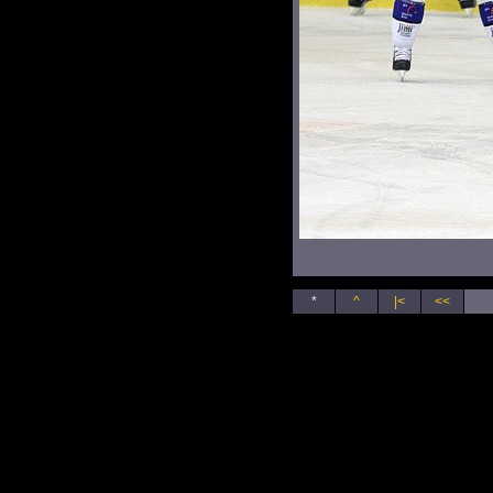
*
^
|<
<<