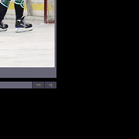
>>
>|