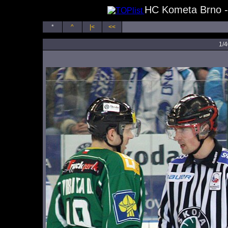
HC Kometa Brno - 
*
^
|<
<<
1/4