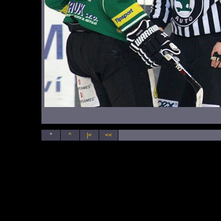
*
^
|<
<<